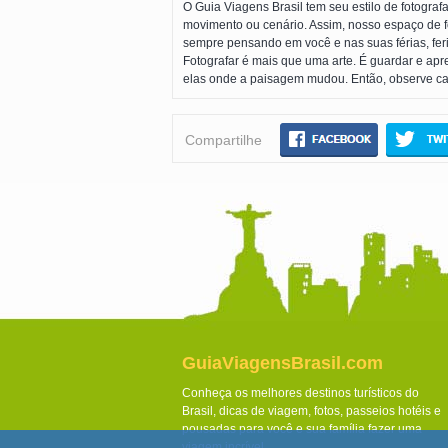
O Guia Viagens Brasil tem seu estilo de fotograf
movimento ou cenário. Assim, nosso espaço de fo
sempre pensando em você e nas suas férias, feri
Fotografar é mais que uma arte. É guardar e apr
elas onde a paisagem mudou. Então, observe cad
Compartilhe
GuiaViagensBrasil.com
Conheça os melhores destinos turísticos do
Brasil, dicas de viagem, fotos, passeios hotéis e
pousadas para você e sua família fazer uma
viagem incrível.