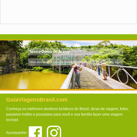
Teatro Ópera de Arame
Uma das muitas atrações imperdíveis de CURITIBA. Confira aqui!
GuiaViagensBrasil.com
Conheça os melhores destinos turísticos do Brasil, dicas de viagem, fotos,
passeios hotéis e pousadas para você e sua família fazer uma viagem
incrível.
Acompanhe: