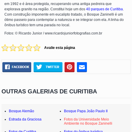
em 1992 e é área protegida, recuperando uma antiga pedreira que
explorava granito na região. Constitui hoje um dos
40 parques de Curitiba
.
Com construção imponente em eucalipto tratado, o Bosque Zaninelli é um
ótimo passeio para contemplar a natureza e se integrar com ela. A linha do
ônibus turístico tem uma parada no local.
Fotos: © Ricardo Junior / www.ricardojuniorfotografias.com.br
Avalie esta página
OUTRAS GALERIAS DE CURITIBA
Bosque Alemão
Bosque Papa João Paulo II
Estrada da Graciosa
Fotos da Universidade Meio
Ambiente no Bosque Zaninelli
Fotos de Curitiba
Fotos do ônibus turístico