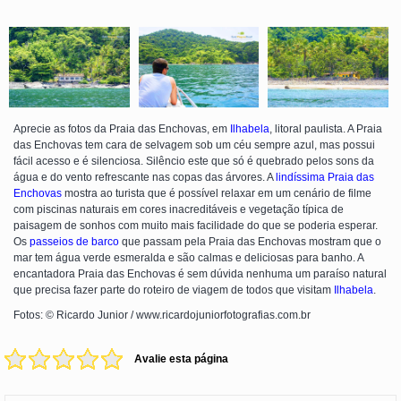
Aprecie as fotos da Praia das Enchovas, em
Ilhabela
, litoral paulista. A Praia
das Enchovas tem cara de selvagem sob um céu sempre azul, mas possui
fácil acesso e é silenciosa. Silêncio este que só é quebrado pelos sons da
água e do vento refrescante nas copas das árvores. A
lindíssima Praia das
Enchovas
mostra ao turista que é possível relaxar em um cenário de filme
com piscinas naturais em cores inacreditáveis e vegetação típica de
paisagem de sonhos com muito mais facilidade do que se poderia esperar.
Os
passeios de barco
que passam pela Praia das Enchovas mostram que o
mar tem água verde esmeralda e são calmas e deliciosas para banho. A
encantadora Praia das Enchovas é sem dúvida nenhuma um paraíso natural
que precisa fazer parte do roteiro de viagem de todos que visitam
Ilhabela
.
Fotos: © Ricardo Junior / www.ricardojuniorfotografias.com.br
Avalie esta página