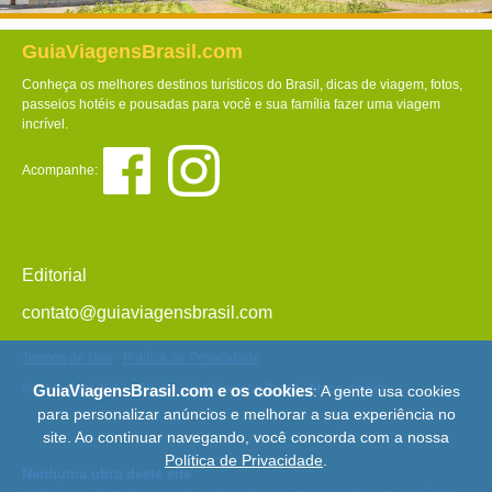
GuiaViagensBrasil.com
Conheça os melhores destinos turísticos do Brasil, dicas de viagem, fotos,
passeios hotéis e pousadas para você e sua família fazer uma viagem
incrível.
Acompanhe:
Editorial
contato@guiaviagensbrasil.com
Termos de Uso
-
Política de Privacidade
© Copyright 2013 - 2026 - Guia Viagens Brasil -
Mapa do Site
GuiaViagensBrasil.com e os cookies
: A gente usa cookies
para personalizar anúncios e melhorar a sua experiência no
site. Ao continuar navegando, você concorda com a nossa
Política de Privacidade
.
Nenhuma obra deste site