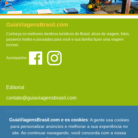
GuiaViagensBrasil.com
Conheça os melhores destinos turísticos do Brasil, dicas de viagem, fotos,
passeios hotéis e pousadas para você e sua família fazer uma viagem
incrível.
Acompanhe:
Editorial
contato@guiaviagensbrasil.com
Termos de Uso
-
Política de Privacidade
GuiaViagensBrasil.com e os cookies
© Copyright 2013 - 2026 - Guia Viagens Brasil -
Mapa do Site
: A gente usa cookies
para personalizar anúncios e melhorar a sua experiência no
site. Ao continuar navegando, você concorda com a nossa