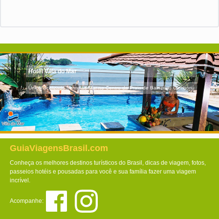
Hotel Villa do Mar
Único localizado frente ao Mar no Centro da Praia de Balneário Camboriú
GuiaViagensBrasil.com
Conheça os melhores destinos turísticos do Brasil, dicas de viagem, fotos,
passeios hotéis e pousadas para você e sua família fazer uma viagem
incrível.
Acompanhe: