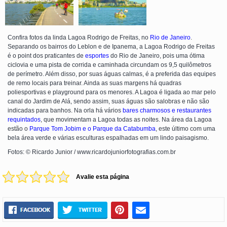
Confira fotos da linda Lagoa Rodrigo de Freitas, no
Rio de Janeiro
.
Separando os bairros do Leblon e de Ipanema, a Lagoa Rodrigo de Freitas
é o point dos praticantes de
esportes
do Rio de Janeiro, pois uma ótima
ciclovia e uma pista de corrida e caminhada circundam os 9,5 quilômetros
de perímetro. Além disso, por suas águas calmas, é a preferida das equipes
de remo locais para treinar. Ainda as suas margens há quadras
poliesportivas e playground para os menores. A Lagoa é ligada ao mar pelo
canal do Jardim de Alá, sendo assim, suas águas são salobras e não são
indicadas para banhos. Na orla há vários
bares charmosos e restaurantes
requintados
, que movimentam a Lagoa todas as noites. Na área da Lagoa
estão o
Parque Tom Jobim e o Parque da Catabumba
, este último com uma
bela área verde e várias esculturas espalhadas em um lindo paisagismo.
Fotos: © Ricardo Junior / www.ricardojuniorfotografias.com.br
Avalie esta página