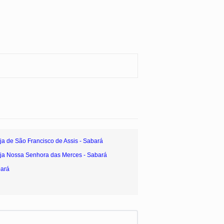
eja de São Francisco de Assis - Sabará
eja Nossa Senhora das Merces - Sabará
bará