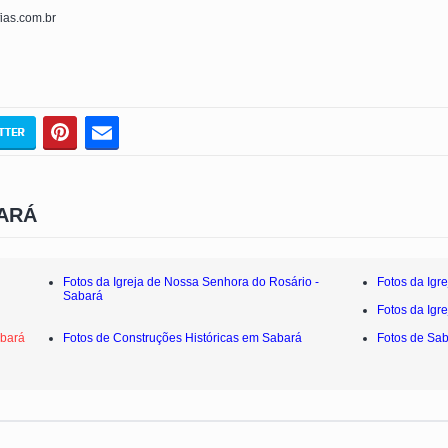
fias.com.br
ARÁ
Fotos da Igreja de Nossa Senhora do Rosário -
Fotos da Igr
Sabará
Fotos da Igr
abará
Fotos de Construções Históricas em Sabará
Fotos de Sa