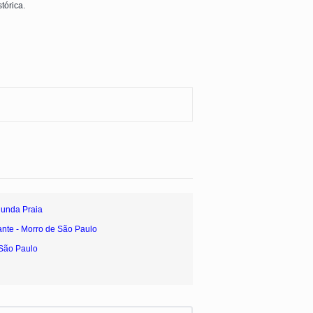
tórica.
gunda Praia
ante - Morro de São Paulo
 São Paulo