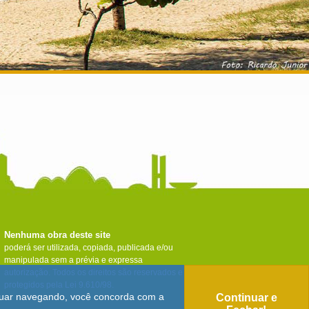
Nenhuma obra deste site
poderá ser utilizada, copiada, publicada e/ou
manipulada sem a prévia e expressa
autorização. Todos os direitos são reservados e
protegidos pela Lei 9.610/98.
tinuar navegando, você concorda com a
Continuar e