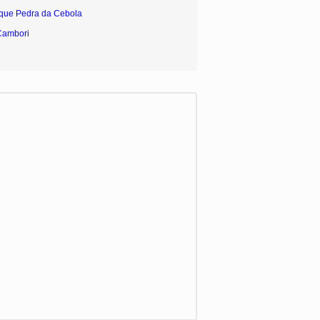
rque Pedra da Cebola
Cambori