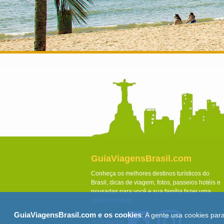
GuiaViagensBrasil.com
Conheça os melhores destinos turísticos do
Brasil, dicas de viagem, fotos, passeios hotéis e
pousadas para você e sua família fazer uma
viagem incrível.
GuiaViagensBrasil.com e os cookies
: A gente usa cookies par
Acompanhe: