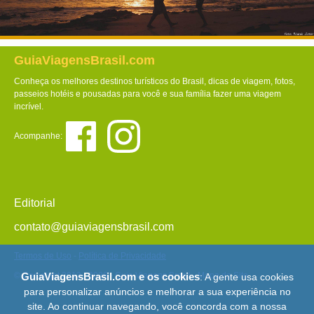
GuiaViagensBrasil.com
Conheça os melhores destinos turísticos do Brasil, dicas de viagem, fotos,
passeios hotéis e pousadas para você e sua família fazer uma viagem
incrível.
Acompanhe:
Editorial
contato@guiaviagensbrasil.com
Termos de Uso
-
Política de Privacidade
© Copyright 2013 - 2026 - Guia Viagens Brasil -
Mapa do Site
GuiaViagensBrasil.com e os cookies
: A gente usa cookies
para personalizar anúncios e melhorar a sua experiência no
site. Ao continuar navegando, você concorda com a nossa