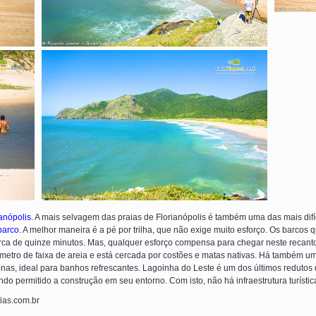
ianópolis
. A mais selvagem das praias de Florianópolis é também uma das mais difí
barco
. A melhor maneira é a pé por trilha, que não exige muito esforço. Os barcos 
rca de quinze minutos. Mas, qualquer esforço compensa para chegar neste recanto 
metro de faixa de areia e está cercada por costões e matas nativas. Há também u
inas, ideal para banhos refrescantes. Lagoinha do Leste é um dos últimos redutos
endo permitido a construção em seu entorno. Com isto, não há infraestrutura turístic
fias.com.br