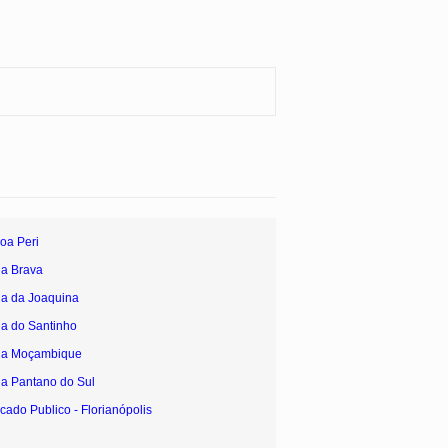
oa Peri
ia Brava
ia da Joaquina
ia do Santinho
aia Moçambique
ia Pantano do Sul
cado Publico - Florianópolis