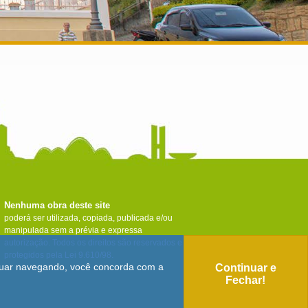
Nenhuma obra deste site
poderá ser utilizada, copiada, publicada e/ou
manipulada sem a prévia e expressa
autorização. Todos os direitos são reservados e
protegidos pela Lei 9.610/98.
tinuar navegando, você concorda com a
Continuar e
Fechar!