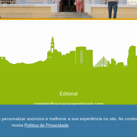
Editorial
contato@guiaviagensbrasil.com
Termos de Uso
-
Política de Privacidade
a personalizar anúncios e melhorar a sua experiência no site. Ao con
nossa
Política de Privacidade
.
© Copyright 2013 - 2026 - Guia Viagens Brasil -
Mapa do Site