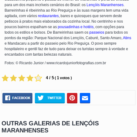
para um dos mais incríveis cenários do Brasil: os
Lençóis Maranhenses
.
Barreirinhas é ribeirinha ao Rio Preguiça e às suas margens tem uma vida
agitada, com vários
restaurantes
, bares e quiosques que servem deste
petiscos à pratos mais elaborados da cozinha local. No centrinho e nos
poucos bairros espalham-se as
pousadinhas e hotéis
, com opções para
todos os estilos e bolsos. De Barreirinhas saem os
passeios
para todos os
pontos da região: Parque Nacional dos Lençóis, Caburé, Santo Amaro,
Atins
e Mandacaru a partir do passeio pelo Rio Preguiça. O povo sempre
hospitaleiro e gentil faz de tudo para deixar os turistas sempre à vontade e
encantados com tantas belezas naturais.
Fotos: © Ricardo Junior / www.ricardojuniorfotografias.com.br
4 / 5
1
(
votos )
OUTRAS GALERIAS DE LENÇÓIS
MARANHENSES