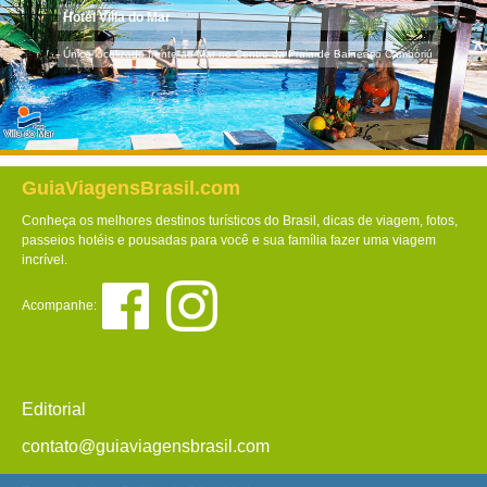
Hotel Villa do Mar
Único localizado frente ao Mar no Centro da Praia de Balneário Camboriú
GuiaViagensBrasil.com
Conheça os melhores destinos turísticos do Brasil, dicas de viagem, fotos,
passeios hotéis e pousadas para você e sua família fazer uma viagem
incrível.
Acompanhe:
Editorial
contato@guiaviagensbrasil.com