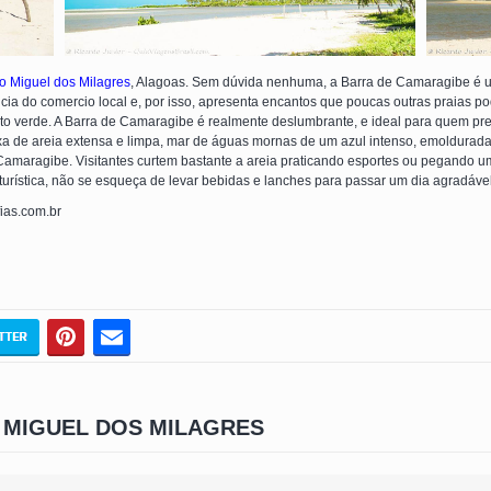
o Miguel dos Milagres
, Alagoas. Sem dúvida nenhuma, a Barra de Camaragibe é u
cia do comercio local e, por isso, apresenta encantos que poucas outras praias p
to verde. A Barra de Camaragibe é realmente deslumbrante, e ideal para quem p
xa de areia extensa e limpa, mar de águas mornas de um azul intenso, emoldurad
 Camaragibe. Visitantes curtem bastante a areia praticando esportes ou pegando 
turística, não se esqueça de levar bebidas e lanches para passar um dia agradáv
fias.com.br
 MIGUEL DOS MILAGRES