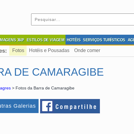
IMAGENS 360º
ESTILOS DE VIAGEM
HOTÉIS
SERVIÇOS TURÍSTICOS
AG
es:
Fotos
Hotéis e Pousadas
Onde comer
RA DE CAMARAGIBE
lagres
> Fotos da Barra de Camaragibe
tras Galerias