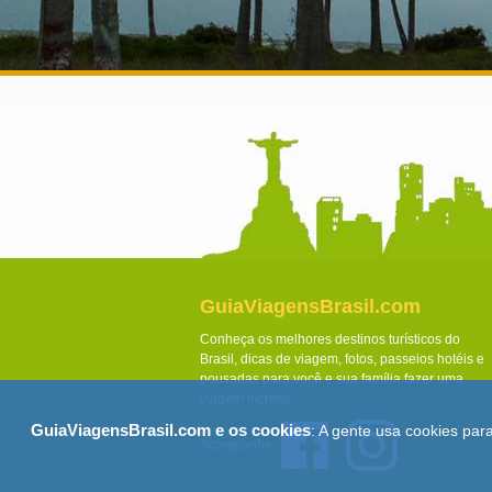
GuiaViagensBrasil.com
Conheça os melhores destinos turísticos do
Brasil, dicas de viagem, fotos, passeios hotéis e
pousadas para você e sua família fazer uma
viagem incrível.
GuiaViagensBrasil.com e os cookies
: A gente usa cookies par
Acompanhe: