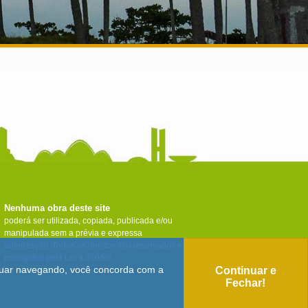
Nenhuma obra deste site
poderá ser utilizada, copiada, publicada e/ou
manipulada sem a prévia e expressa
autorização. Todos os direitos são reservados e
protegidos pela Lei 9.610/98.
tinuar navegando, você concorda com a
Continuar e
Fechar!