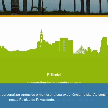
Editorial
contato@guiaviagensbrasil.com
Termos de Uso
-
Política de Privacidade
a personalizar anúncios e melhorar a sua experiência no site. Ao con
nossa
Política de Privacidade
.
© Copyright 2013 - 2026 - Guia Viagens Brasil -
Mapa do Site