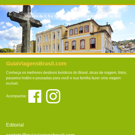
Roteiro de 3, 5 e 7 dias pelas Cidades Históricas de MG
GuiaViagensBrasil.com
Conheça os melhores destinos turísticos do Brasil, dicas de viagem, fotos,
passeios hotéis e pousadas para você e sua família fazer uma viagem
incrível.
Acompanhe:
Editorial