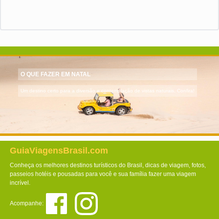
O QUE FAZER EM NATAL
Um destino certo para a diversão e contemplação de vistas naturais. Confira!
GuiaViagensBrasil.com
Conheça os melhores destinos turísticos do Brasil, dicas de viagem, fotos,
passeios hotéis e pousadas para você e sua família fazer uma viagem
incrível.
Acompanhe: