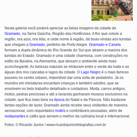
Nesta galeria você poderá apreciar as belas imagens da cidade de
Gramado
, na Serra Gaúcha, Região das Hortênsias. A flor que colore a
região, ora azul, ora lilás, e cede nome à região, dá boas-vindas aos turistas
que chegam a
Gramado
, pertinho de Porto Alegre.
Gramado e Canela
formam a dupla dinâmica do Rio Grande do Sul que atraem a maioria dos
turistas do Estado. Gramado é uma cidade charmosa, com construções no
estilo da Bavária, na Alemanha, que deixam o ambiente ainda mais
aconchegante. As belezas naturais se misturam entre o verde da mata e as
águas dos rios cascatas e lagos da cidade. O
Lago Negro
é o mais famoso
passeio no centro urbano, imperdível dar uma volta de pedalinho. Já os
mundos em miniaturas encantam crianças e também adultos, que se
envolvem no belo trabalho detalhado e cuidadoso. Moda, carros antigos,
motos, pedras preciosas e até a lavanda ganharam museus exclusivos na
cidade, que fica mais bela na
época
do Natal e da Páscoa. Não bastasse
tantas opções de lazer, Gramado ainda recebe seus visitantes de maneira
sensacional, com requintados
hotéis
e confortáveis pousadas, além de
restaurantes
e cafés que servem o melhor da culinária local e internacional.
Fotos: © Ricardo Junior / www.ricardojuniorfotografias.com.br