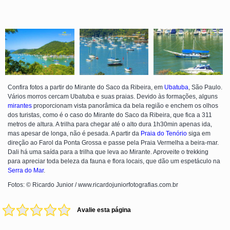
Confira fotos a partir do Mirante do Saco da Ribeira, em
Ubatuba
, São Paulo.
Vários morros cercam Ubatuba e suas praias. Devido às formações, alguns
mirantes
proporcionam vista panorâmica da bela região e enchem os olhos
dos turistas, como é o caso do Mirante do Saco da Ribeira, que fica a 311
metros de altura. A trilha para chegar até o alto dura 1h30min apenas ida,
mas apesar de longa, não é pesada. A partir da
Praia do Tenório
siga em
direção ao Farol da Ponta Grossa e passe pela Praia Vermelha a beira-mar.
Dali há uma saída para a trilha que leva ao Mirante. Aproveite o trekking
para apreciar toda beleza da fauna e flora locais, que dão um espetáculo na
Serra do Mar
.
Fotos: © Ricardo Junior / www.ricardojuniorfotografias.com.br
Avalie esta página