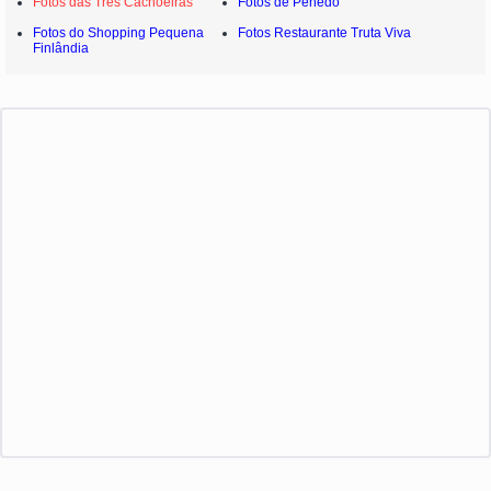
Fotos das Três Cachoeiras
Fotos de Penedo
Fotos do Shopping Pequena
Fotos Restaurante Truta Viva
Finlândia