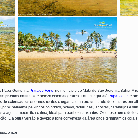
 de Papa-Gente, na
Praia do Forte
, no município de Mata de São João, na Bahia. A 
am piscinas naturais de beleza cinematográfica. Para chegar até
Papa-Gente
é pre
as de extensão, os enormes recifes chegam a uma profundidade de 7 metros em alt
, principalmente peixinhos coloridos, polvos, tartarugas, lagostas, caramujos e si
is a água também fica calma, ideal para banhos relaxantes. O curioso nome do loc
nção. E a outra versão é devido a forte correnteza da área onde terminam os corais,
fias.com.br