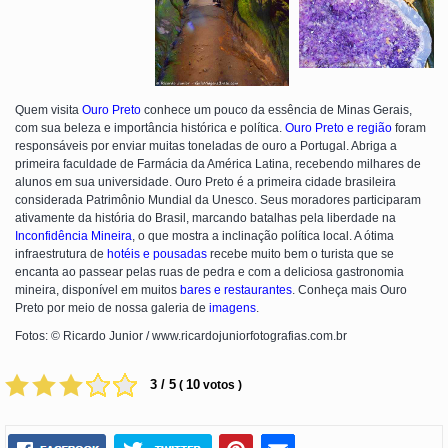
Quem visita
Ouro Preto
conhece um pouco da essência de Minas Gerais,
com sua beleza e importância histórica e política.
Ouro Preto e região
foram
responsáveis por enviar muitas toneladas de ouro a Portugal. Abriga a
primeira faculdade de Farmácia da América Latina, recebendo milhares de
alunos em sua universidade. Ouro Preto é a primeira cidade brasileira
considerada Patrimônio Mundial da Unesco. Seus moradores participaram
ativamente da história do Brasil, marcando batalhas pela liberdade na
Inconfidência Mineira
, o que mostra a inclinação política local. A ótima
infraestrutura de
hotéis e pousadas
recebe muito bem o turista que se
encanta ao passear pelas ruas de pedra e com a deliciosa gastronomia
mineira, disponível em muitos
bares e restaurantes
. Conheça mais Ouro
Preto por meio de nossa galeria de
imagens
.
Fotos: © Ricardo Junior / www.ricardojuniorfotografias.com.br
3 / 5
10
(
votos )