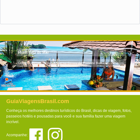
Hotel Villa do Mar
Único localizado frente ao Mar no Centro da Praia de Balneário Camboriú
GuiaViagensBrasil.com
Conheça os melhores destinos turísticos do Brasil, dicas de viagem, fotos,
passeios hotéis e pousadas para você e sua família fazer uma viagem
incrível.
Acompanhe: