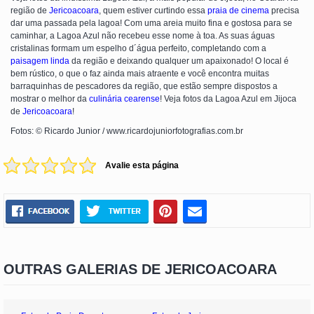
região de
Jericoacoara
, quem estiver curtindo essa
praia de cinema
precisa
dar uma passada pela lagoa! Com uma areia muito fina e gostosa para se
caminhar, a Lagoa Azul não recebeu esse nome à toa. As suas águas
cristalinas formam um espelho d´água perfeito, completando com a
paisagem linda
da região e deixando qualquer um apaixonado! O local é
bem rústico, o que o faz ainda mais atraente e você encontra muitas
barraquinhas de pescadores da região, que estão sempre dispostos a
mostrar o melhor da
culinária cearense
! Veja fotos da Lagoa Azul em Jijoca
de
Jericoacoara
!
Fotos: © Ricardo Junior / www.ricardojuniorfotografias.com.br
Avalie esta página
OUTRAS GALERIAS DE JERICOACOARA