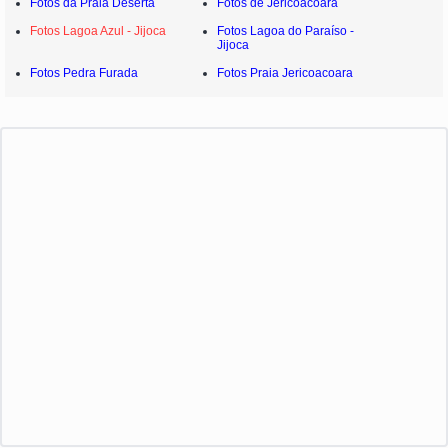
Fotos da Praia Deserta
Fotos de Jericoacoara
Fotos Lagoa Azul - Jijoca
Fotos Lagoa do Paraíso -
Jijoca
Fotos Pedra Furada
Fotos Praia Jericoacoara