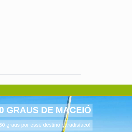
0 GRAUS DE MACEIÓ
60 graus por esse destino paradisíaco!