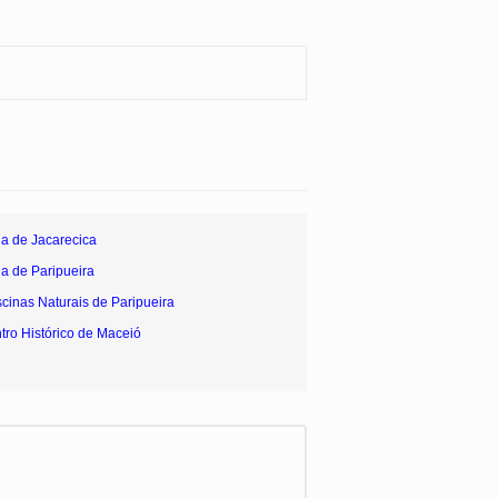
ia de Jacarecica
ia de Paripueira
scinas Naturais de Paripueira
tro Histórico de Maceió