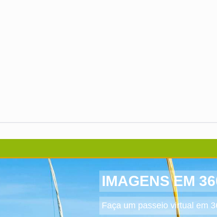
IMAGENS EM 36
Faça um passeio virtual em 3