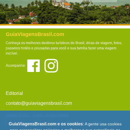
GuiaViagensBrasil.com
Conheça os melhores destinos turísticos do Brasil, dicas de viagem, fotos,
passeios hotéis e pousadas para você e sua família fazer uma viagem
incrível.
Acompanhe:
Editorial
contato@guiaviagensbrasil.com
Termos de Uso
-
Política de Privacidade
GuiaViagensBrasil.com e os cookies
© Copyright 2013 - 2026 - Guia Viagens Brasil -
Mapa do Site
: A gente usa cookies