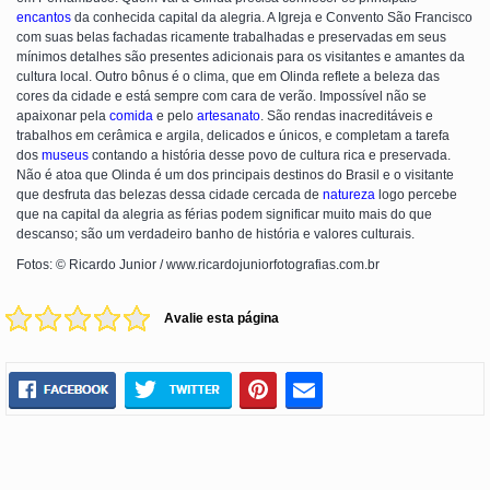
encantos
da conhecida capital da alegria. A Igreja e Convento São Francisco
com suas belas fachadas ricamente trabalhadas e preservadas em seus
mínimos detalhes são presentes adicionais para os visitantes e amantes da
cultura local. Outro bônus é o clima, que em Olinda reflete a beleza das
cores da cidade e está sempre com cara de verão. Impossível não se
apaixonar pela
comida
e pelo
artesanato
. São rendas inacreditáveis e
trabalhos em cerâmica e argila, delicados e únicos, e completam a tarefa
dos
museus
contando a história desse povo de cultura rica e preservada.
Não é atoa que Olinda é um dos principais destinos do Brasil e o visitante
que desfruta das belezas dessa cidade cercada de
natureza
logo percebe
que na capital da alegria as férias podem significar muito mais do que
descanso; são um verdadeiro banho de história e valores culturais.
Fotos: © Ricardo Junior / www.ricardojuniorfotografias.com.br
Avalie esta página