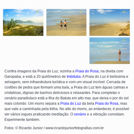
Confira imagens da Praia do Luz, vizinha a
Praia do Rosa
, na divida com
Garopaba, e está a 20 quilômetros de
Imbituba
. A Praia do Luz é belíssima e
selvagem, sem infraestrutura turística e com um visual incrível. Cercada de
costões de pedra que formam uma baía, a Praia do Luz tem águas calmas e
cristalinas, dignas de banhos deliciosos e relaxantes. Para completar o
cenário paradisíaco está a Ilha do Batuta em alto mar, que deixa o por do sol
mais colorido. Um morro separa a
Praia do Luz
da bela
Praia do Rosa
, mas
que vale a caminhada pela trilha. No alto do morro, ao entardecer, é possível
ver vários iogues praticando meditação. O
cenário
e a vibração convidam.
Experimente também.
Fotos: © Ricardo Junior / www.ricardojuniorfotografias.com.br