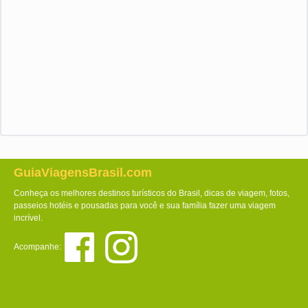
GuiaViagensBrasil.com
Conheça os melhores destinos turísticos do Brasil, dicas de viagem, fotos,
passeios hotéis e pousadas para você e sua família fazer uma viagem
incrível.
Acompanhe: