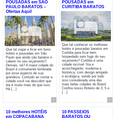
POUSADAS em SÃO
POUSADAS em
PAULO BARATOS –
CURITIBA BARATOS
Ofertas Aqui!
Que tal conhecer os melhores
hotéis e pousadas baratos em
Que tal viajar e ficar em bons
Curitiba para ficar bem
hotéis e pousadas em São
hospedado sem fugir do seu
Paulo que ainda são baratos e
orçamento? Curitiba é uma
cabem no seu orçamento?
cidade incrível: fria e
Demais, né? A maior cidade do
aconchegante, moderna e
Brasil é comumente lembrada
histórica, com design arrojado
por esse aspecto de sua
e ecológica, sendo por tudo
grandeza. Contudo ao visitar a
isso considerada uma das
cidade você vai descobrir que
mais belas cidades do Brasil.
ela é muito mais do que isso.
Confira nosso Roteiro de 3, 5 e
Há […]
[…]
+
+
10 melhores HOTÉIS
10 PASSEIOS
em COPACABANA
BARATOS OU