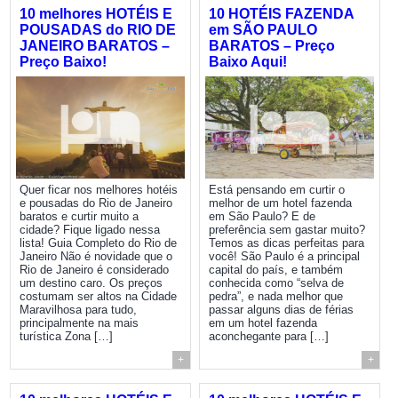
10 melhores HOTÉIS E
10 HOTÉIS FAZENDA
POUSADAS do RIO DE
em SÃO PAULO
JANEIRO BARATOS –
BARATOS – Preço
Preço Baixo!
Baixo Aqui!
Quer ficar nos melhores hotéis
Está pensando em curtir o
e pousadas do Rio de Janeiro
melhor de um hotel fazenda
baratos e curtir muito a
em São Paulo? E de
cidade? Fique ligado nessa
preferência sem gastar muito?
lista! Guia Completo do Rio de
Temos as dicas perfeitas para
Janeiro Não é novidade que o
você! São Paulo é a principal
Rio de Janeiro é considerado
capital do país, e também
um destino caro. Os preços
conhecida como “selva de
costumam ser altos na Cidade
pedra”, e nada melhor que
Maravilhosa para tudo,
passar alguns dias de férias
principalmente na mais
em um hotel fazenda
turística Zona […]
aconchegante para […]
+
+