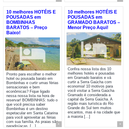
10 melhores HOTÉIS E
10 melhores HOTÉIS E
POUSADAS em
POUSADAS em
BOMBINHAS
GRAMADO BARATOS –
BARATOS – Preço
Menor Preço Aqui!
Baixo!
Confira nossa lista dos 10
melhores hotéis e pousadas
Pronto para escolher o melhor
em Gramado baratos e vá
hotel ou pousada barato em
curtir a Serra Gaúcha com
Bombinhas e curtir umas férias
economia! 10 motivos para
sensacionais e bem
você visitar a Serra Gaúcha
econômicas? Fique ligado
Gramado é considerada a
nessa nossa lista na hora de
capital da Serra Gaúcha. A
reservar! BOMBINHAS: tudo o
região mais turística do Rio
que você precisa saber
Grande do Sul tem muitos
Bombinhas é um destino
encantos, mas é na cidade que
espetacular em Santa Catarina
a maioria […]
para você aproveitar as férias
com sua família. As praias são
+
+
paradisíacas, […]