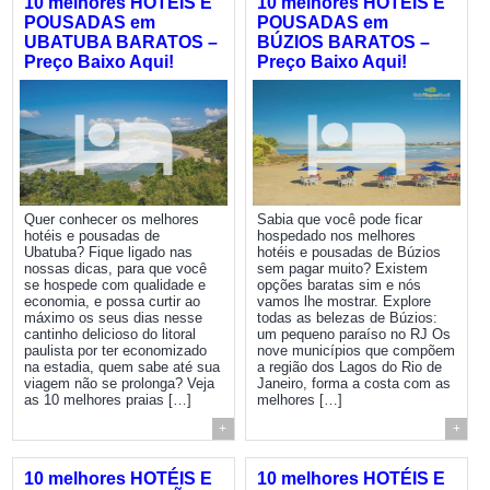
10 melhores HOTÉIS E
10 melhores HOTÉIS E
POUSADAS em
POUSADAS em
UBATUBA BARATOS –
BÚZIOS BARATOS –
Preço Baixo Aqui!
Preço Baixo Aqui!
Quer conhecer os melhores
Sabia que você pode ficar
hotéis e pousadas de
hospedado nos melhores
Ubatuba? Fique ligado nas
hotéis e pousadas de Búzios
nossas dicas, para que você
sem pagar muito? Existem
se hospede com qualidade e
opções baratas sim e nós
economia, e possa curtir ao
vamos lhe mostrar. Explore
máximo os seus dias nesse
todas as belezas de Búzios:
cantinho delicioso do litoral
um pequeno paraíso no RJ Os
paulista por ter economizado
nove municípios que compõem
na estadia, quem sabe até sua
a região dos Lagos do Rio de
viagem não se prolonga? Veja
Janeiro, forma a costa com as
as 10 melhores praias […]
melhores […]
+
+
10 melhores HOTÉIS E
10 melhores HOTÉIS E