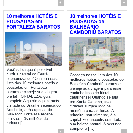
+
+
10 melhores HOTÉIS E
10 melhores HOTÉIS E
POUSADAS em
POUSADAS de
FORTALEZA BARATOS
BALNEÁRIO
CAMBORIÚ BARATOS
Você sabia que é possível
curtir a capital do Ceará
Conheça nossa lista dos 10
economizando? Confira nossa
melhores hotéis e pousadas de
lista dos 10 melhores hotéis e
Balneário Camboriú baratos e
pousadas em Fortaleza
planeje sua viagem para esse
baratos e planeje sua viagem
cantinho lindo do litoral
pra lá! FORTALEZA: guia
catarinense! Quando se fala
completo A quinta capital mais
em Santa Catarina, duas
visitada do Brasil e segunda do
cidades surgem logo na
Nordeste, atrás apenas de
memória para as férias. A
Salvador, Fortaleza recebe
primeira, naturalmente, é a
mais de três milhões de
capital Florianópolis com toda
turistas […]
sua beleza natural. A segunda,
sempre, é […]
+
+