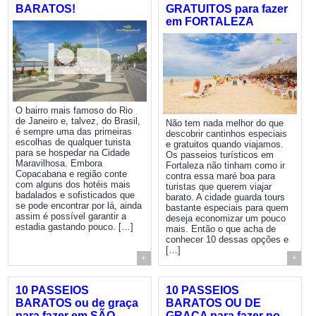
BARATOS!
GRATUITOS para fazer
em FORTALEZA
O bairro mais famoso do Rio
de Janeiro e, talvez, do Brasil,
Não tem nada melhor do que
é sempre uma das primeiras
descobrir cantinhos especiais
escolhas de qualquer turista
e gratuitos quando viajamos.
para se hospedar na Cidade
Os passeios turísticos em
Maravilhosa. Embora
Fortaleza não tinham como ir
Copacabana e região conte
contra essa maré boa para
com alguns dos hotéis mais
turistas que querem viajar
badalados e sofisticados que
barato. A cidade guarda tours
se pode encontrar por lá, ainda
bastante especiais para quem
assim é possível garantir a
deseja economizar um pouco
estadia gastando pouco. […]
mais. Então o que acha de
conhecer 10 dessas opções e
[…]
+
+
10 PASSEIOS
10 PASSEIOS
BARATOS ou de graça
BARATOS OU DE
para fazer em SÃO
GRAÇA para fazer no