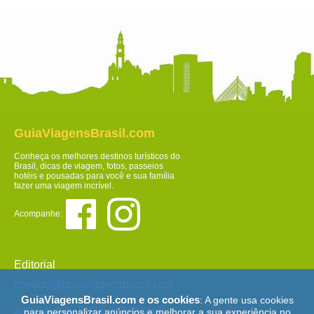
GuiaViagensBrasil.com
Conheça os melhores destinos turísticos do
Brasil, dicas de viagem, fotos, passeios
hotéis e pousadas para você e sua família
fazer uma viagem incrível.
Acompanhe:
Editorial
contato@guiaviagensbrasil.com
GuiaViagensBrasil.com e os cookies
: A gente usa cookies
Termos de Uso
-
Política de Privacidade
para personalizar anúncios e melhorar a sua experiência no