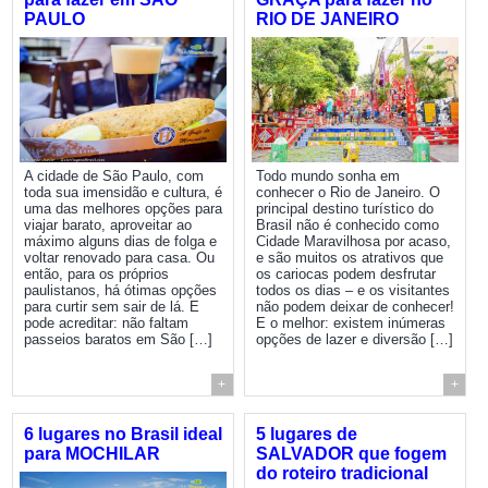
PAULO
RIO DE JANEIRO
A cidade de São Paulo, com
Todo mundo sonha em
toda sua imensidão e cultura, é
conhecer o Rio de Janeiro. O
uma das melhores opções para
principal destino turístico do
viajar barato, aproveitar ao
Brasil não é conhecido como
máximo alguns dias de folga e
Cidade Maravilhosa por acaso,
voltar renovado para casa. Ou
e são muitos os atrativos que
então, para os próprios
os cariocas podem desfrutar
paulistanos, há ótimas opções
todos os dias – e os visitantes
para curtir sem sair de lá. E
não podem deixar de conhecer!
pode acreditar: não faltam
E o melhor: existem inúmeras
passeios baratos em São […]
opções de lazer e diversão […]
+
+
6 lugares no Brasil ideal
5 lugares de
para MOCHILAR
SALVADOR que fogem
do roteiro tradicional