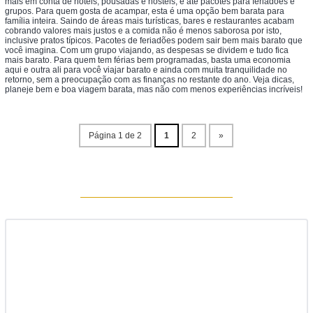
mais em conta de hotéis, pousadas e hostels, e até pacotes para feriadões e
grupos. Para quem gosta de acampar, esta é uma opção bem barata para
família inteira. Saindo de áreas mais turísticas, bares e restaurantes acabam
cobrando valores mais justos e a comida não é menos saborosa por isto,
inclusive pratos típicos. Pacotes de feriadões podem sair bem mais barato que
você imagina. Com um grupo viajando, as despesas se dividem e tudo fica
mais barato. Para quem tem férias bem programadas, basta uma economia
aqui e outra ali para você viajar barato e ainda com muita tranquilidade no
retorno, sem a preocupação com as finanças no restante do ano. Veja dicas,
planeje bem e boa viagem barata, mas não com menos experiências incríveis!
Página 1 de 2
1
2
»