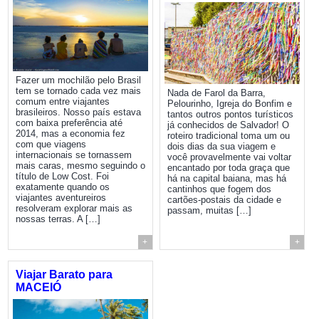
Fazer um mochilão pelo Brasil
tem se tornado cada vez mais
Nada de Farol da Barra,
comum entre viajantes
Pelourinho, Igreja do Bonfim e
brasileiros. Nosso país estava
tantos outros pontos turísticos
com baixa preferência até
já conhecidos de Salvador! O
2014, mas a economia fez
roteiro tradicional toma um ou
com que viagens
dois dias da sua viagem e
internacionais se tornassem
você provavelmente vai voltar
mais caras, mesmo seguindo o
encantado por toda graça que
título de Low Cost. Foi
há na capital baiana, mas há
exatamente quando os
cantinhos que fogem dos
viajantes aventureiros
cartões-postais da cidade e
resolveram explorar mais as
passam, muitas […]
nossas terras. A […]
+
+
Viajar Barato para
MACEIÓ