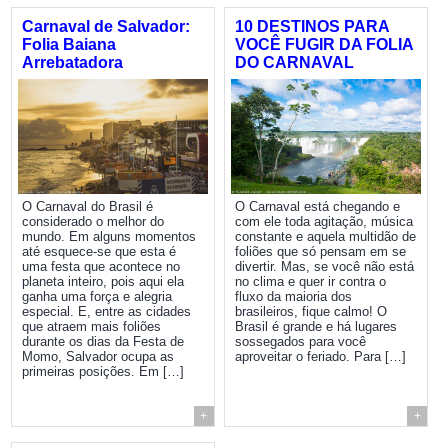
Carnaval de Salvador:
10 DESTINOS PARA
Folia Baiana
VOCÊ FUGIR DA FOLIA
Arrebatadora
DO CARNAVAL
O Carnaval do Brasil é
O Carnaval está chegando e
considerado o melhor do
com ele toda agitação, música
mundo. Em alguns momentos
constante e aquela multidão de
até esquece-se que esta é
foliões que só pensam em se
uma festa que acontece no
divertir. Mas, se você não está
planeta inteiro, pois aqui ela
no clima e quer ir contra o
ganha uma força e alegria
fluxo da maioria dos
especial. E, entre as cidades
brasileiros, fique calmo! O
que atraem mais foliões
Brasil é grande e há lugares
durante os dias da Festa de
sossegados para você
Momo, Salvador ocupa as
aproveitar o feriado. Para […]
primeiras posições. Em […]
+
+