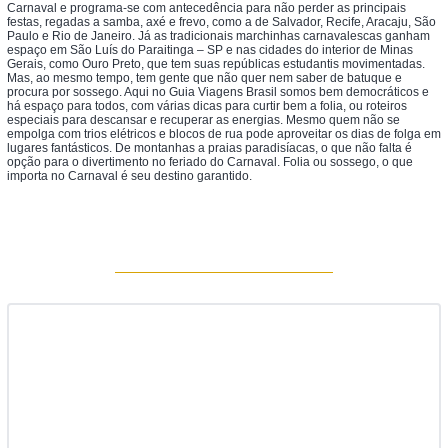
Carnaval e programa-se com antecedência para não perder as principais
festas, regadas a samba, axé e frevo, como a de Salvador, Recife, Aracaju, São
Paulo e Rio de Janeiro. Já as tradicionais marchinhas carnavalescas ganham
espaço em São Luís do Paraitinga – SP e nas cidades do interior de Minas
Gerais, como Ouro Preto, que tem suas repúblicas estudantis movimentadas.
Mas, ao mesmo tempo, tem gente que não quer nem saber de batuque e
procura por sossego. Aqui no Guia Viagens Brasil somos bem democráticos e
há espaço para todos, com várias dicas para curtir bem a folia, ou roteiros
especiais para descansar e recuperar as energias. Mesmo quem não se
empolga com trios elétricos e blocos de rua pode aproveitar os dias de folga em
lugares fantásticos. De montanhas a praias paradisíacas, o que não falta é
opção para o divertimento no feriado do Carnaval. Folia ou sossego, o que
importa no Carnaval é seu destino garantido.