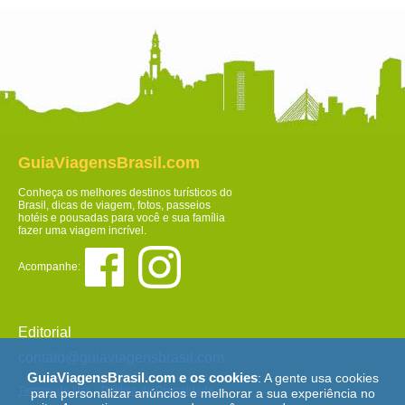
GuiaViagensBrasil.com
Conheça os melhores destinos turísticos do
Brasil, dicas de viagem, fotos, passeios
hotéis e pousadas para você e sua família
fazer uma viagem incrível.
Acompanhe:
Editorial
contato@guiaviagensbrasil.com
GuiaViagensBrasil.com e os cookies
: A gente usa cookies
Termos de Uso
-
Política de Privacidade
para personalizar anúncios e melhorar a sua experiência no