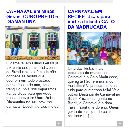
CARNAVAL em Minas
CARNAVAL EM
Gerais: OURO PRETO e
RECIFE: dicas para
DIAMANTINA
curtir a folia do GALO
DA MADRUGADA
O carnaval em Minas Gerais já
faz parte dos mais tradicionais
Uma das festas mais
do Brasil e se você ainda não
populares do mundo no
conhece as festas que
Carnaval é o Galo Madrugada,
ocorrem em todo o estado
que agita Recife arrastando
nessa época do ano, fique
multidões! Veja dicas e saiba
tranquilo, pois nós separamos
tudo para curtir essa folia! Veja
várias dicas para que você
outros Destinos de Carnaval no
possa aproveitar Ouro Preto e
Brasil Para muita gente no
Diamantina no seu próximo
Brasil, o Carnaval é a data
carnaval. Escolha o Destino da
mais importante do ano. Quem
[…]
gosta de festejar, de pular
bastante […]
+
+