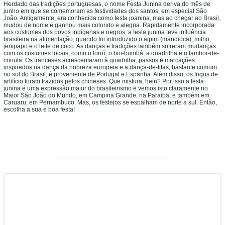
Herdado das tradições portuguesas, o nome Festa Junina deriva do mês de
junho em que se comemoram as festividades dos santos, em especial São
João. Antigamente, era conhecida como festa joanina, mas ao chegar ao Brasil,
mudou de nome e ganhou mais colorido e alegria. Rapidamente incorporada
aos costumes dos povos indígenas e negros, a festa junina teve influência
brasileira na alimentação, quando foi introduzido o aipim (mandioca), milho,
jenipapo e o leite de coco. As danças e tradições também sofreram mudanças
com os costumes locais, como o forró, o boi-bumbá, a quadrilha e o tambor-de-
crioula. Os franceses acrescentaram à quadrilha, passos e marcações
inspirados na dança da nobreza europeia e a dança-de-fitas, bastante comum
no sul do Brasil, é proveniente de Portugal e Espanha. Além disso, os fogos de
artifício foram trazidos pelos chineses. Que mistura, hein? Por isso a festa
junina é uma expressão maior do brasileirismo e vemos isto claramente no
Maior São João do Mundo, em Campina Grande, na Paraíba, e também em
Caruaru, em Pernambuco. Mas, os festejos se espalham de norte a sul. Então,
escolha a sua e boa festa!