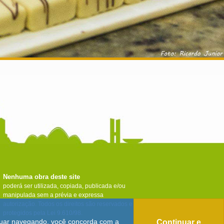
Nenhuma obra deste site
poderá ser utilizada, copiada, publicada e/ou
manipulada sem a prévia e expressa
autorização. Todos os direitos são reservados e
protegidos pela Lei 9.610/98.
tinuar navegando, você concorda com a
Continuar e