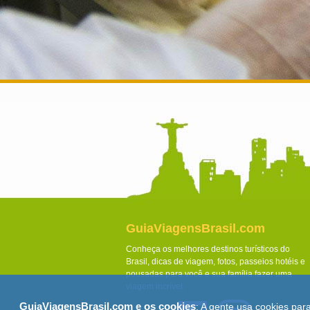
GuiaViagensBrasil.com
Conheça os melhores destinos turísticos do
Brasil, dicas de viagem, fotos, passeios hotéis e
pousadas para você e sua família fazer uma
viagem incrível.
GuiaViagensBrasil.com e os cookies
: A gente usa cookies par