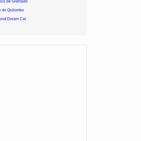
tico de Gramado
e do Quilombo
wood Dream Car