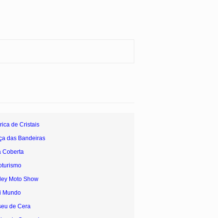
ica de Cristais
ça das Bandeiras
a Coberta
oturismo
rley Moto Show
ni Mundo
seu de Cera