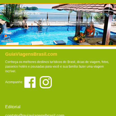
Hotel Villa do Mar
Único localizado frente ao Mar no Centro da Praia de Balneário Camboriú
GuiaViagensBrasil.com
Conheça os melhores destinos turísticos do Brasil, dicas de viagem, fotos,
passeios hotéis e pousadas para você e sua família fazer uma viagem
incrível.
Acompanhe:
Editorial
contato@guiaviagensbrasil.com