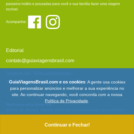
passeios hotéis e pousadas para você e sua família fazer uma viagem
incrível.
Acompanhe:
Editorial
contato@guiaviagensbrasil.com
Termos de Uso
-
Política de Privacidade
© Copyright 2013 - 2026 - Guia Viagens Brasil -
Mapa do Site
GuiaViagensBrasil.com e os cookies
: A gente usa cookies
para personalizar anúncios e melhorar a sua experiência no
site. Ao continuar navegando, você concorda com a nossa
Política de Privacidade
.
Nenhuma obra deste site
poderá ser utilizada, copiada, publicada e/ou manipulada sem a prévia e
expressa autorização. Todos os direitos são reservados e protegidos pela
Lei 9.610/98.
Continuar e Fechar!