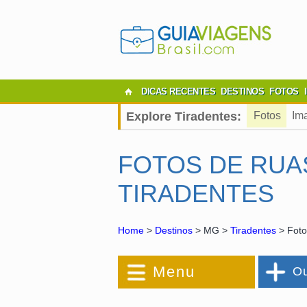
DICAS RECENTES
DESTINOS
FOTOS
Explore Tiradentes:
Fotos
Im
FOTOS DE RUA
TIRADENTES
Home
>
Destinos
> MG >
Tiradentes
> Foto
Menu
Ou