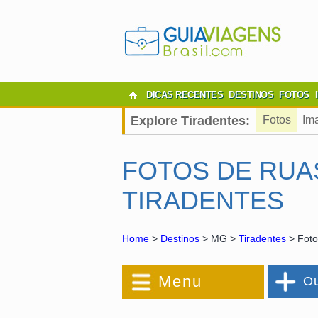
DICAS RECENTES
DESTINOS
FOTOS
Explore Tiradentes:
Fotos
Im
FOTOS DE RUA
TIRADENTES
Home
>
Destinos
> MG >
Tiradentes
> Foto
Menu
Ou