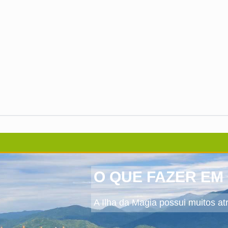
O QUE FAZER EM
A Ilha da Magia possui muitos atra