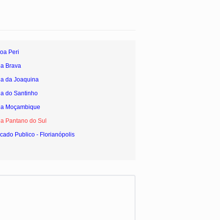
oa Peri
ia Brava
ia da Joaquina
ia do Santinho
aia Moçambique
ia Pantano do Sul
cado Publico - Florianópolis