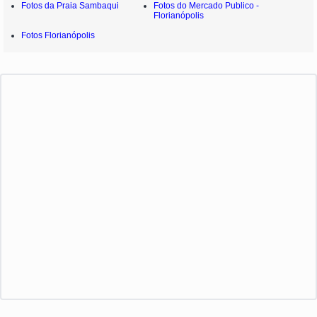
Fotos da Praia Sambaqui
Fotos do Mercado Publico -
Florianópolis
Fotos Florianópolis