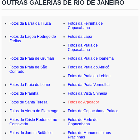
OUTRAS GALERIAS DE RIO DE JANEIRO
Fotos da Barra da Tijuca
Fotos da Feirinha de
Copacabana
Fotos da Lagoa Rodrigo de
Fotos da Lapa
Freitas
Fotos da Praia de
Copacabana
Fotos da Praia de Grumari
Fotos da Praia de Ipanema
Fotos da Praia de São
Fotos da Praia do Abricó
Conrado
Fotos da Praia do Leblon
Fotos da Praia do Leme
Fotos da Praia Vermelha
Fotos da Prainha
Fotos da Vista Chinesa
Fotos de Santa Teresa
Fotos do Arpoador
Fotos do Aterro do Flamengo
Fotos do Copacabana Palace
Fotos do Cristo Redentor no
Fotos do Forte de
Corcovado
Copacabana
Fotos do Jardim Botânico
Fotos do Monumento aos
Pracinhas