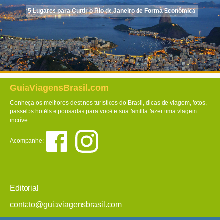
5 Lugares para Curtir o Rio de Janeiro de Forma Econômica
GuiaViagensBrasil.com
Conheça os melhores destinos turísticos do Brasil, dicas de viagem, fotos,
passeios hotéis e pousadas para você e sua família fazer uma viagem
incrível.
Acompanhe:
Editorial
contato@guiaviagensbrasil.com