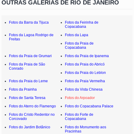
OUTRAS GALERIAS DE RIO DE JANEIRO
Fotos da Barra da Tijuca
Fotos da Feirinha de
Copacabana
Fotos da Lagoa Rodrigo de
Fotos da Lapa
Freitas
Fotos da Praia de
Copacabana
Fotos da Praia de Grumari
Fotos da Praia de Ipanema
Fotos da Praia de São
Fotos da Praia do Abricó
Conrado
Fotos da Praia do Leblon
Fotos da Praia do Leme
Fotos da Praia Vermelha
Fotos da Prainha
Fotos da Vista Chinesa
Fotos de Santa Teresa
Fotos do Arpoador
Fotos do Aterro do Flamengo
Fotos do Copacabana Palace
Fotos do Cristo Redentor no
Fotos do Forte de
Corcovado
Copacabana
Fotos do Jardim Botânico
Fotos do Monumento aos
Pracinhas