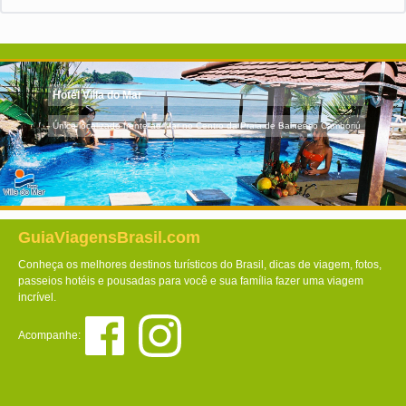
Hotel Villa do Mar
Único localizado frente ao Mar no Centro da Praia de Balneário Camboriú
GuiaViagensBrasil.com
Conheça os melhores destinos turísticos do Brasil, dicas de viagem, fotos,
passeios hotéis e pousadas para você e sua família fazer uma viagem
incrível.
Acompanhe: