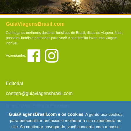
GuiaViagensBrasil.com
Conheça os melhores destinos turísticos do Brasil, dicas de viagem, fotos,
passeios hotéis e pousadas para você e sua família fazer uma viagem
incrível.
Acompanhe:
Editorial
contato@guiaviagensbrasil.com
Termos de Uso
-
Política de Privacidade
© Copyright 2013 - 2026 - Guia Viagens Brasil -
Mapa do Site
GuiaViagensBrasil.com e os cookies
: A gente usa cookies
para personalizar anúncios e melhorar a sua experiência no
site. Ao continuar navegando, você concorda com a nossa