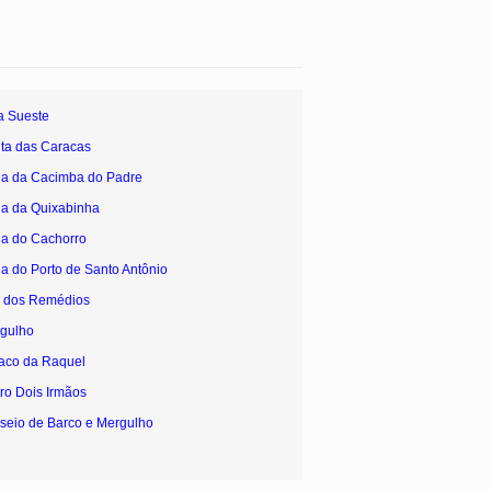
a Sueste
nta das Caracas
ia da Cacimba do Padre
ia da Quixabinha
ia do Cachorro
ia do Porto de Santo Antônio
a dos Remédios
rgulho
raco da Raquel
ro Dois Irmãos
seio de Barco e Mergulho