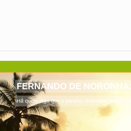
FERNANDO DE NORONHA: O 
Há quem diga que o paraíso realmente existe. Cl