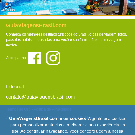
GuiaViagensBrasil.com
Conheça os melhores destinos turísticos do Brasil, dicas de viagem, fotos,
passeios hotéis e pousadas para você e sua família fazer uma viagem
incrível.
Acompanhe:
Editorial
contato@guiaviagensbrasil.com
Termos de Uso
-
Política de Privacidade
© Copyright 2013 - 2026 - Guia Viagens Brasil -
Mapa do Site
GuiaViagensBrasil.com e os cookies
: A gente usa cookies
para personalizar anúncios e melhorar a sua experiência no
site. Ao continuar navegando, você concorda com a nossa