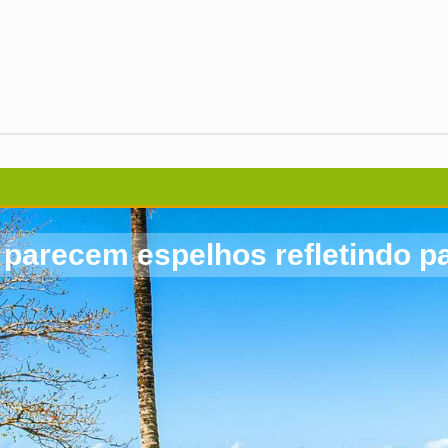
 parecem espelhos refletindo p