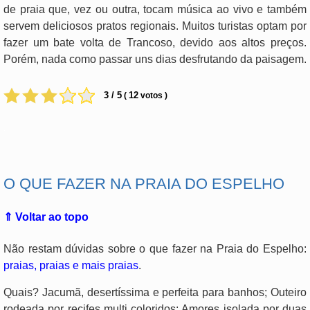
de praia que, vez ou outra, tocam música ao vivo e também
servem deliciosos pratos regionais. Muitos turistas optam por
fazer um bate volta de Trancoso, devido aos altos preços.
Porém, nada como passar uns dias desfrutando da paisagem.
3 / 5
12
(
votos )
.
O QUE FAZER NA PRAIA DO ESPELHO
⇑ Voltar ao topo
Não restam dúvidas sobre o que fazer na Praia do Espelho:
praias, praias e mais praias
.
Quais? Jacumã, desertíssima e perfeita para banhos; Outeiro
rodeada por recifes multi coloridos; Amores isolada por duas