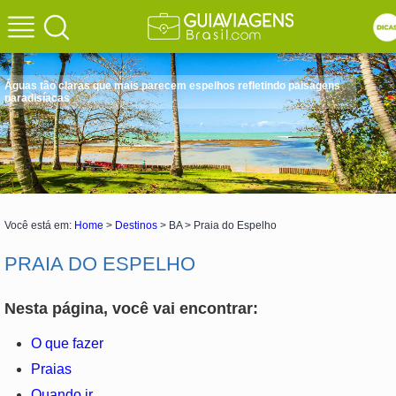
Águas tão claras que mais parecem espelhos refletindo paisagens
paradisíacas
Você está em:
Home
>
Destinos
> BA > Praia do Espelho
PRAIA DO ESPELHO
Nesta página, você vai encontrar:
O que fazer
Praias
Quando ir