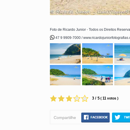
Foto de Ricardo Junior - Todos os Direitos Reserv
47 9 9909-7000 / www.ricardojuniorfotografias
3 / 5
11
(
votos )
Compartilhe