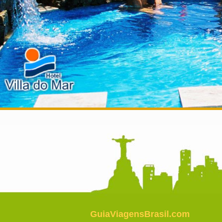
GuiaViagensBrasil.com