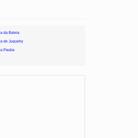
ia da Baleia
ia de Juquehy
ia Pauba