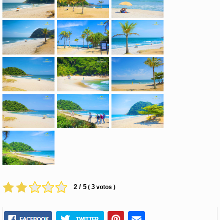
2 / 5
3
(
votos )