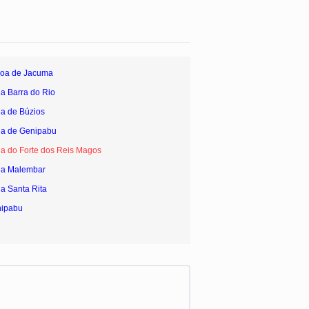
goa de Jacuma
ia Barra do Rio
ia de Búzios
ia de Genipabu
ia do Forte dos Reis Magos
aia Malembar
ia Santa Rita
nipabu