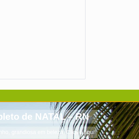
leto de NATAL – RN
o, grandiosa em beleza. Clique aqui!