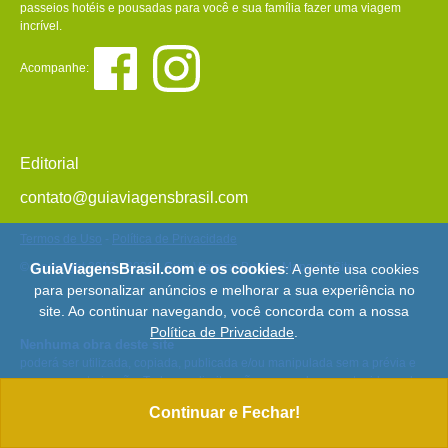
passeios hotéis e pousadas para você e sua família fazer uma viagem
incrível.
Acompanhe:
Editorial
contato@guiaviagensbrasil.com
Termos de Uso
-
Política de Privacidade
© Copyright 2013 - 2026 - Guia Viagens Brasil -
Mapa do Site
GuiaViagensBrasil.com e os cookies
: A gente usa cookies
para personalizar anúncios e melhorar a sua experiência no
site. Ao continuar navegando, você concorda com a nossa
Política de Privacidade
.
Nenhuma obra deste site
poderá ser utilizada, copiada, publicada e/ou manipulada sem a prévia e
expressa autorização. Todos os direitos são reservados e protegidos pela
Lei 9.610/98.
Continuar e Fechar!