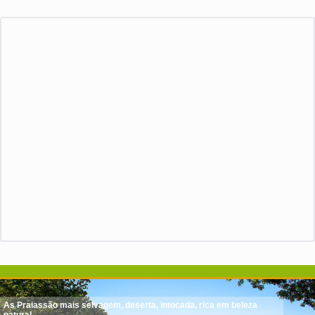
As Praiassão mais selvagem, deserta, intocada, rica em beleza