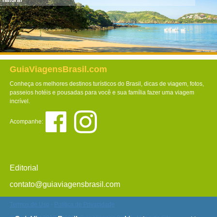
natural
GuiaViagensBrasil.com
Conheça os melhores destinos turísticos do Brasil, dicas de viagem, fotos,
passeios hotéis e pousadas para você e sua família fazer uma viagem
incrível.
Acompanhe:
Editorial
contato@guiaviagensbrasil.com
Termos de Uso
-
Política de Privacidade